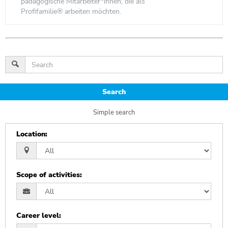
pädagogische Mitarbeiter*innen, die als
Profifamilie® arbeiten möchten.
Search
Simple search
Location
:
Scope of activities
:
Career level
: