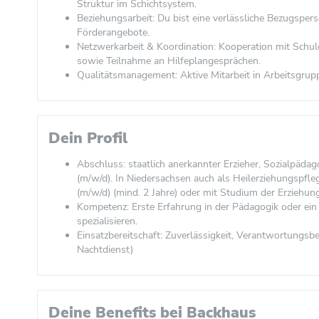
Struktur im Schichtsystem.
Beziehungsarbeit: Du bist eine verlässliche Bezugsper
Förderangebote.
Netzwerkarbeit & Koordination: Kooperation mit Schu
sowie Teilnahme an Hilfeplangesprächen.
Qualitätsmanagement: Aktive Mitarbeit in Arbeitsgrupp
Dein Profil
Abschluss: staatlich anerkannter Erzieher, Sozialpäd
(m/w/d). In Niedersachsen auch als Heilerziehungspfl
(m/w/d) (mind. 2 Jahre) oder mit Studium der Erziehu
Kompetenz: Erste Erfahrung in der Pädagogik oder ein 
spezialisieren.
Einsatzbereitschaft: Zuverlässigkeit, Verantwortungsb
Nachtdienst)
Deine Benefits bei Backhaus