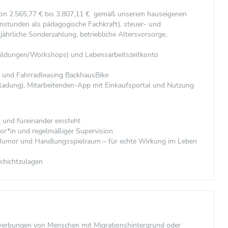
von 2.565,77 € bis 3.807,11 € gemäß unserem hauseigenen
nstunden als pädagogische Fachkraft), steuer- und
 jährliche Sonderzahlung, betriebliche Altersvorsorge,
bildungen/Workshops) und Lebensarbeitszeitkonto
 und Fahrradleasing BackhausBike
ufladung), Mitarbeitenden-App mit Einkaufsportal und Nutzung
t und füreinander einsteht
or*in und regelmäßiger Supervision
, Humor und Handlungsspielraum – für echte Wirkung im Leben
Schichtzulagen
ewerbungen von Menschen mit Migrationshintergrund oder