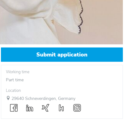
Submit application
Working time
Part time
Location
29640 Schneverdingen, Germany