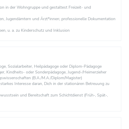
son in der Wohngruppe und gestaltest Freizeit- und
len, Jugendämtern und Ärzt*innen; professionelle Dokumentation
en, u. a. zu Kinderschutz und Inklusion
agoge, Sozialarbeiter, Heilpädagoge oder Diplom-Pädagoge
eger, Kindheits- oder Sonderpädagoge, Jugend-/Heimerzieher
ngswissenschaften (B.A./M.A./Diplom/Magister)
starkes Interesse daran, Dich in der stationären Betreuung zu
ewusstsein und Bereitschaft zum Schichtdienst (Früh-, Spät-,