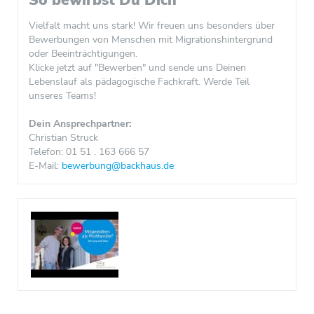
So bewirbst Du Dich
Vielfalt macht uns stark! Wir freuen uns besonders über
Bewerbungen von Menschen mit Migrationshintergrund
oder Beeinträchtigungen.
Klicke jetzt auf "Bewerben" und sende uns Deinen
Lebenslauf als pädagogische Fachkraft. Werde Teil
unseres Teams!
Dein Ansprechpartner:
Christian Struck
Telefon: 01 51 . 163 666 57
E-Mail:
bewerbung@backhaus.de