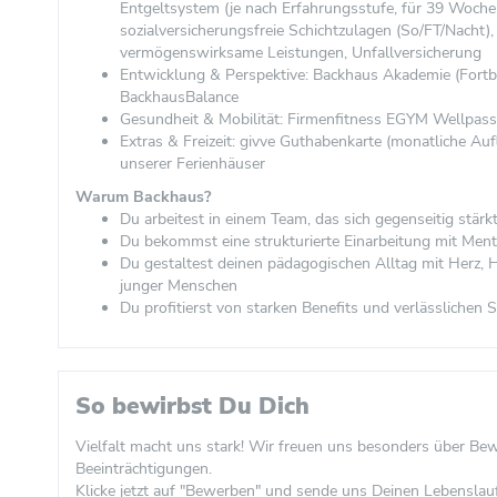
Entgeltsystem (je nach Erfahrungsstufe, für 39 Woche
sozialversicherungsfreie Schichtzulagen (So/FT/Nacht),
vermögenswirksame Leistungen, Unfallversicherung
Entwicklung & Perspektive: Backhaus Akademie (Fort
BackhausBalance
Gesundheit & Mobilität: Firmenfitness EGYM Wellpass
Extras & Freizeit: givve Guthabenkarte (monatliche A
unserer Ferienhäuser
Warum Backhaus?
Du arbeitest in einem Team, das sich gegenseitig stärk
Du bekommst eine strukturierte Einarbeitung mit Ment
Du gestaltest deinen pädagogischen Alltag mit Herz
junger Menschen
Du profitierst von starken Benefits und verlässlichen 
So bewirbst Du Dich
Vielfalt macht uns stark! Wir freuen uns besonders über B
Beeinträchtigungen.
Klicke jetzt auf "Bewerben" und sende uns Deinen Lebenslau