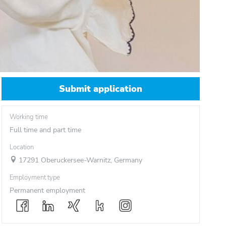
Submit application
Working time
Full time and part time
Location
17291 Oberuckersee-Warnitz, Germany
Employment type
Permanent employment