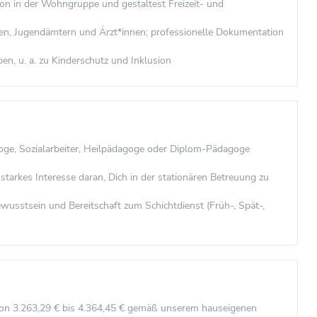
son in der Wohngruppe und gestaltest Freizeit- und
len, Jugendämtern und Ärzt*innen; professionelle Dokumentation
en, u. a. zu Kinderschutz und Inklusion
agoge, Sozialarbeiter, Heilpädagoge oder Diplom-Pädagoge
starkes Interesse daran, Dich in der stationären Betreuung zu
ewusstsein und Bereitschaft zum Schichtdienst (Früh-, Spät-,
von 3.263,29 € bis 4.364,45 € gemäß unserem hauseigenen