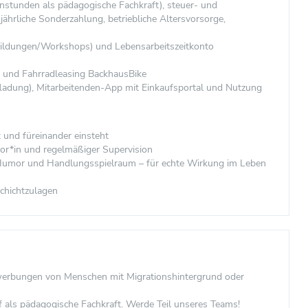
nstunden als pädagogische Fachkraft), steuer- und
 jährliche Sonderzahlung, betriebliche Altersvorsorge,
bildungen/Workshops) und Lebensarbeitszeitkonto
 und Fahrradleasing BackhausBike
ufladung), Mitarbeitenden-App mit Einkaufsportal und Nutzung
t und füreinander einsteht
or*in und regelmäßiger Supervision
, Humor und Handlungsspielraum – für echte Wirkung im Leben
Schichtzulagen
ewerbungen von Menschen mit Migrationshintergrund oder
f als pädagogische Fachkraft. Werde Teil unseres Teams!