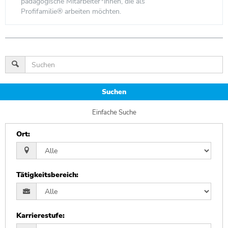
pädagogische Mitarbeiter*innen, die als
Profifamilie® arbeiten möchten.
Suchen
Einfache Suche
Ort
:
Tätigkeitsbereich
:
Karrierestufe
: