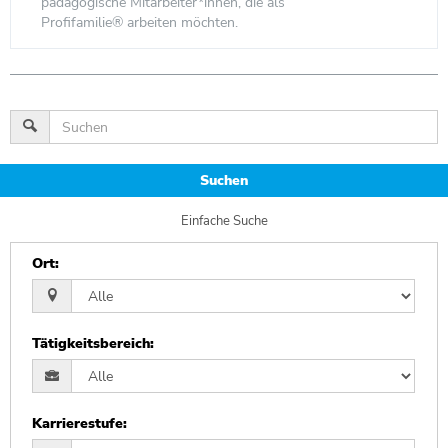
pädagogische Mitarbeiter*innen, die als
Profifamilie® arbeiten möchten.
Suchen
Einfache Suche
Ort
:
Tätigkeitsbereich
:
Karrierestufe
: