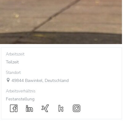
Arbeitszeit
Teilzeit
Standort
49844 Bawinkel, Deutschland
Arbeitsverhältnis
Festanstellung